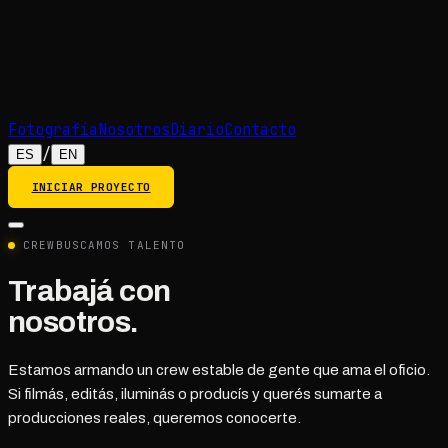
Fotografía
Nosotros
Diario
Contacto
/
ES
EN
INICIAR PROYECTO
CREW
BUSCAMOS TALENTO
Trabajá con
nosotros.
Estamos armando un crew estable de gente que ama el oficio.
Si filmás, editás, iluminás o producís y querés sumarte a
producciones reales, queremos conocerte.