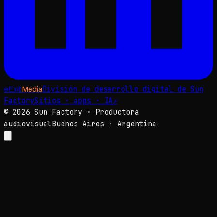
División de desarrollo digital de Sun
e
Exit
Media
Factory
Sitios · apps · IA
↗
©
2026
Sun Factory · Productora
audiovisual
Buenos Aires · Argentina