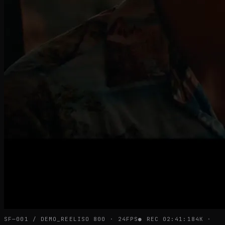
SF—001 / DEMO_REEL
ISO 800 · 24FPS
● REC 02:41:18
4K ·