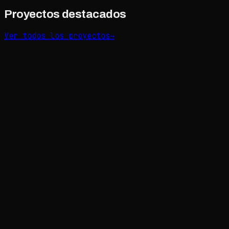
Proyectos destacados
Ver todos los proyectos
→
Avolta
CARNE
Branded content
'
26
BESTEFAR
Documental
Baguales