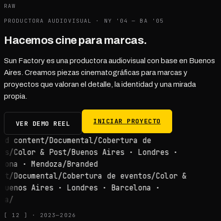
RAW
PRODUCTORA AUDIOVISUAL
·
NY '04 — BA '05
Hacemos
cine
para marcas.
Sun Factory es una productora audiovisual con base en Buenos
Aires. Creamos piezas cinematográficas para marcas y
proyectos que valoran el detalle, la identidad y una mirada
propia.
INICIAR PROYECTO
VER DEMO REEL
ed content
/
Documental
/
Cobertura de
os
/
Color & Post
/
Buenos Aires · Londres ·
lona · Mendoza
/
Branded
nt
/
Documental
/
Cobertura de eventos
/
Color &
Buenos Aires · Londres · Barcelona ·
za
/
[
12
] · 2023—2026