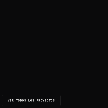
Documental
Sirenas
TV / Serie
Etimo
Branded content
HOME(Sick)
Largometraje
VER TODOS LOS PROYECTOS