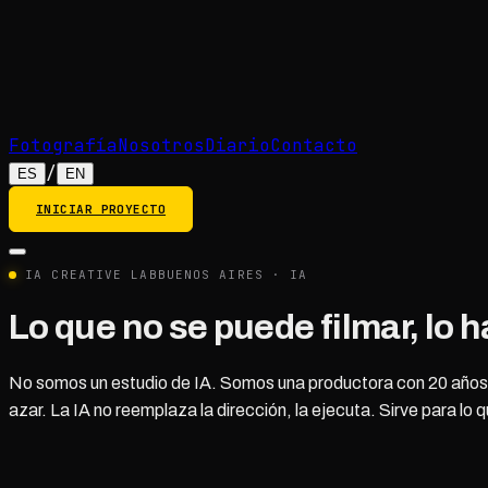
Fotografía
Nosotros
Diario
Contacto
/
ES
EN
INICIAR PROYECTO
IA CREATIVE LAB
BUENOS AIRES · IA
Lo que no se puede filmar, lo 
No somos un estudio de IA. Somos una productora con 20 años de 
azar. La IA no reemplaza la dirección, la ejecuta. Sirve para lo 